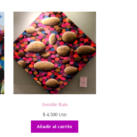
Aerolite Rain
$
4.500
USD
Añadir al carrito