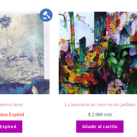
nueva tierra
La inocencia no crece en los jardines
tion Expired
$
2.900
USD
Expired
Añadir al carrito