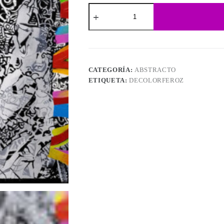
¿Reconoces
el
género?
cantidad
CATEGORÍA:
ABSTRACTO
ETIQUETA:
DECOLORFEROZ