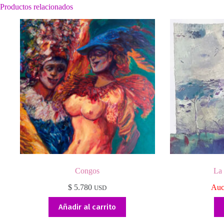
Productos relacionados
Congos
La 
$
5.780
Auc
USD
Añadir al carrito