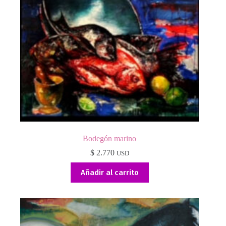
Bodegón marino
$
2.770
USD
Añadir al carrito