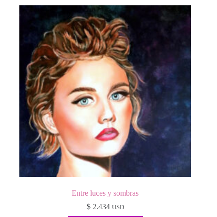
Entre luces y sombras
$
2.434
USD