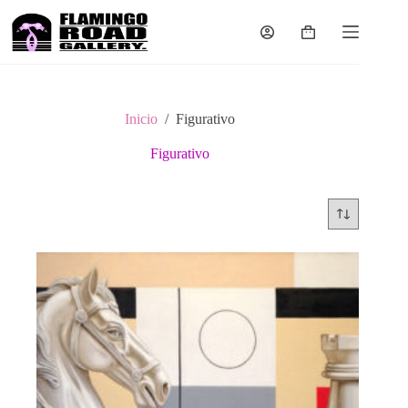
Saltar
al
Carro
contenido
de
compra
Inicio
/
Figurativo
Figurativo