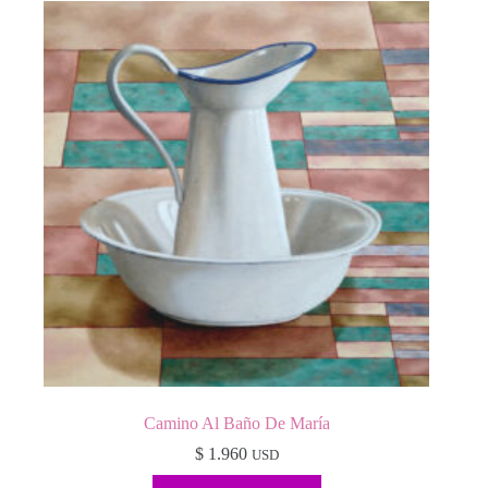
Camino Al Baño De María
$
1.960
USD