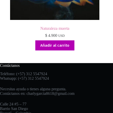
Naturaleza muerta
$
4.900
USD
Añadir al carrito
Contáctanos
Teléfono: (+57) 312 5547924
Whatsapp: (+57) 312 5547924
Necesitas ayuda o tienes alguna pregunta.
Contáctanos en:
charlygarcia8618@gmail.com
Calle 24 #5 – 77
Barrio San Diego