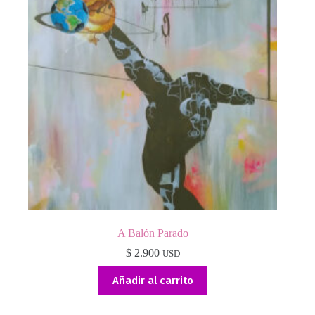
A Balón Parado
$
2.900
USD
Añadir al carrito