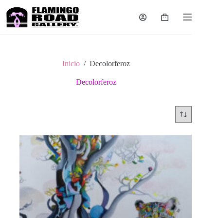
Saltar
al
Carro
contenido
de
compra
Inicio
/
Decolorferoz
Decolorferoz