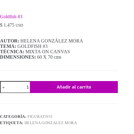
Goldfish #3
$
1.475
USD
AUTOR:
HELENA GONZÁLEZ MORA
TEMA:
GOLDFISH #3
TÉCNICA:
MIXTA ON CANVAS
DIMENSIONES:
60 X 70 cms
Goldfish
Añadir al carrito
#3
cantidad
CATEGORÍA:
FIGURATIVO
ETIQUETA:
HELENA GONZALEZ MORA