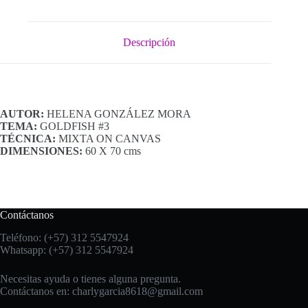
Descripción
AUTOR:
HELENA GONZÁLEZ MORA
TEMA:
GOLDFISH #3
TÉCNICA:
MIXTA ON CANVAS
DIMENSIONES:
60 X 70 cms
Contáctanos
Teléfono: (+57) 312 5547924
Whatsapp: (+57) 312 5547924
Necesitas ayuda o tienes alguna pregunta.
Contáctanos en:
charlygarcia8618@gmail.com