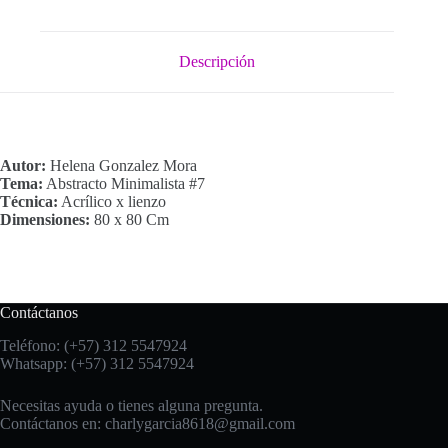
Descripción
Autor:
Helena Gonzalez Mora
Tema:
Abstracto Minimalista #7
Técnica:
Acrílico x lienzo
Dimensiones:
80 x 80 Cm
Contáctanos
Teléfono: (+57) 312 5547924
Whatsapp: (+57) 312 5547924
Necesitas ayuda o tienes alguna pregunta.
Contáctanos en:
charlygarcia8618@gmail.com