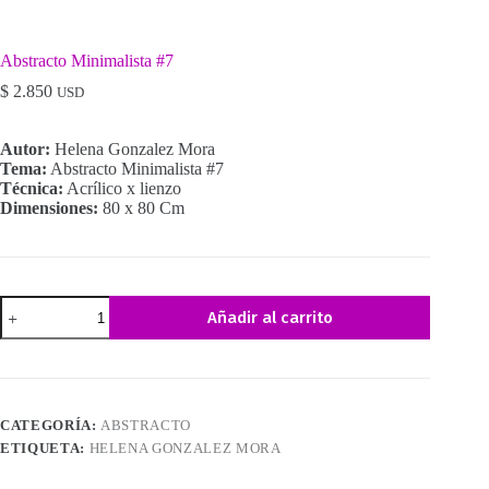
Abstracto Minimalista #7
$
2.850
USD
Autor:
Helena Gonzalez Mora
Tema:
Abstracto Minimalista #7
Técnica:
Acrílico x lienzo
Dimensiones:
80 x 80 Cm
Abstracto
Añadir al carrito
Minimalista
#7
cantidad
CATEGORÍA:
ABSTRACTO
ETIQUETA:
HELENA GONZALEZ MORA