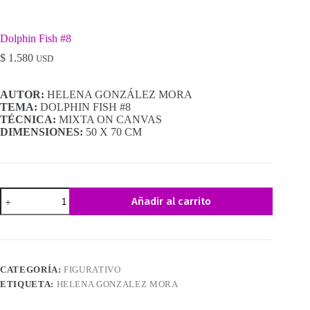
Dolphin Fish #8
$
1.580
USD
AUTOR:
HELENA GONZÁLEZ MORA
TEMA:
DOLPHIN FISH #8
TÉCNICA:
MIXTA ON CANVAS
DIMENSIONES:
50 X 70 CM
Dolphin
Añadir al carrito
Fish
#8
cantidad
CATEGORÍA:
FIGURATIVO
ETIQUETA:
HELENA GONZALEZ MORA