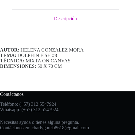
Descripción
AUTOR:
HELENA GONZÁLEZ MORA
TEMA:
DOLPHIN FISH #8
TÉCNICA:
MIXTA ON CANVAS
DIMENSIONES:
50 X 70 CM
Contáctanos
Teléfono: (+57) 312 5547924
Whatsapp: (+57) 312 5547924
Necesitas ayuda o tienes alguna pregunta.
Contáctanos en:
charlygarcia8618@gmail.com