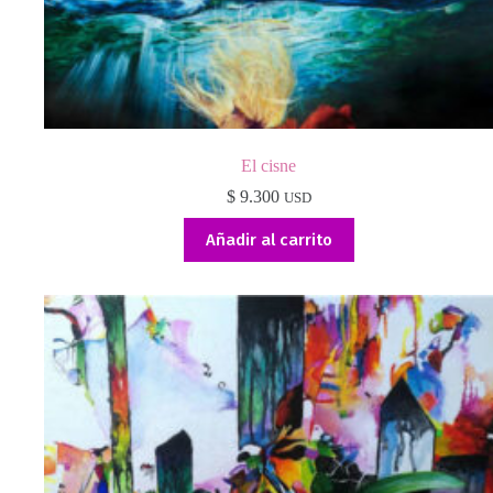
El cisne
$
9.300
USD
Añadir al carrito