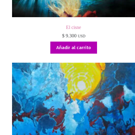
El cisne
$
9.300
USD
Añadir al carrito