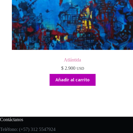
Atlántida
$
2.900
USD
Añadir al carrito
Contáctanos
Teléfono: (+57) 312 5547924