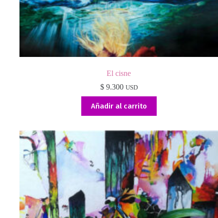
El cisne
$
9.300
USD
Añadir al carrito