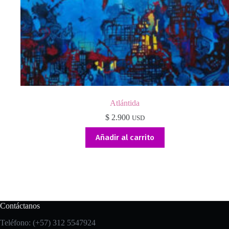
Atlántida
$
2.900
USD
Añadir al carrito
Contáctanos
Teléfono: (+57) 312 5547924