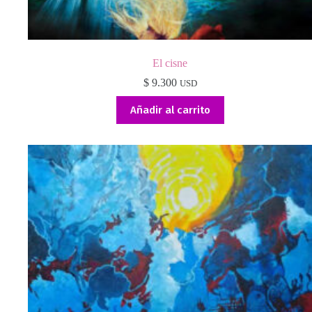
El cisne
$
9.300
USD
Añadir al carrito