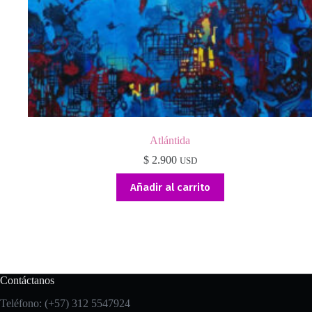
Atlántida
$
2.900
USD
Añadir al carrito
Contáctanos
Teléfono: (+57) 312 5547924