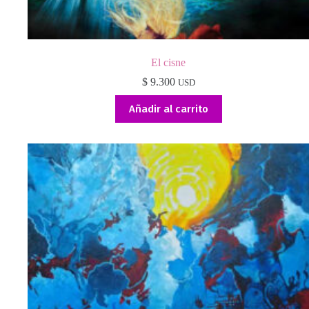
El cisne
$
9.300
USD
Añadir al carrito