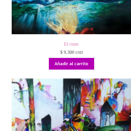
El cisne
$
9.300
USD
Añadir al carrito