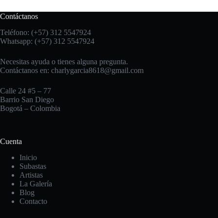
Contáctanos
Teléfono: (+57) 312 5547924
Whatsapp: (+57) 312 5547924
Necesitas ayuda o tienes alguna pregunta.
Contáctanos en:
charlygarcia8618@gmail.com
Calle 24 #5 – 77
Barrio San Diego
Bogotá – Colombia
Cuenta
Inicio
Subastas
Artistas
La Galería
Blog
Contacto