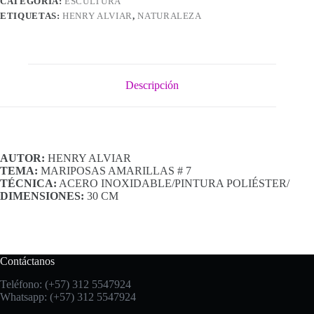
CATEGORÍA:
ESCULTURA
ETIQUETAS:
HENRY ALVIAR
,
NATURALEZA
Descripción
AUTOR:
HENRY ALVIAR
TEMA:
MARIPOSAS AMARILLAS # 7
TÉCNICA:
ACERO INOXIDABLE/PINTURA POLIÉSTER/
DIMENSIONES:
30 CM
Contáctanos
Teléfono: (+57) 312 5547924
Whatsapp: (+57) 312 5547924