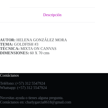
Descripción
AUTOR:
HELENA GONZÁLEZ MORA
TEMA:
GOLDFISH #3
TÉCNICA:
MIXTA ON CANVAS
DIMENSIONES:
60 X 70 cms
Contáctanos
Teléfono: (+57) 312 5547924
Whatsapp: (+57) 312 5547924
Necesitas ayuda o tienes alguna pregunta.
Contáctanos en:
charlygarcia8618@gmail.com