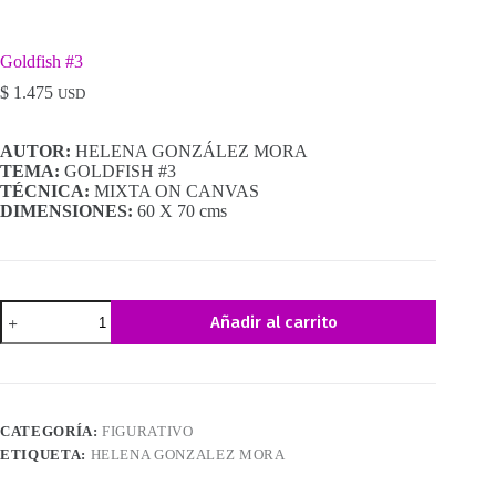
Goldfish #3
$
1.475
USD
AUTOR:
HELENA GONZÁLEZ MORA
TEMA:
GOLDFISH #3
TÉCNICA:
MIXTA ON CANVAS
DIMENSIONES:
60 X 70 cms
Goldfish
Añadir al carrito
#3
cantidad
CATEGORÍA:
FIGURATIVO
ETIQUETA:
HELENA GONZALEZ MORA