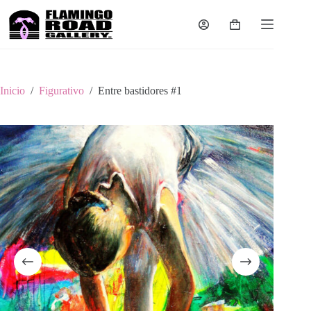
Saltar
al
Carro
contenido
de
compra
Inicio
/
Figurativo
/
Entre bastidores #1