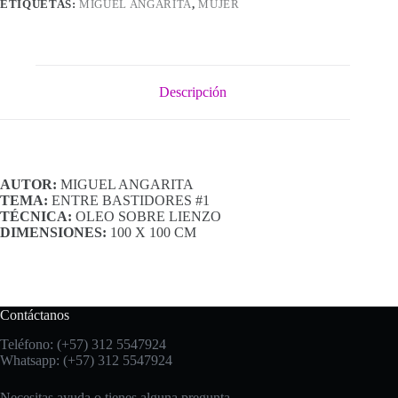
ETIQUETAS:
MIGUEL ANGARITA
,
MUJER
Descripción
AUTOR:
MIGUEL ANGARITA
TEMA:
ENTRE BASTIDORES #1
TÉCNICA:
OLEO SOBRE LIENZO
DIMENSIONES:
100 X 100 CM
Contáctanos
Teléfono: (+57) 312 5547924
Whatsapp: (+57) 312 5547924
Necesitas ayuda o tienes alguna pregunta.