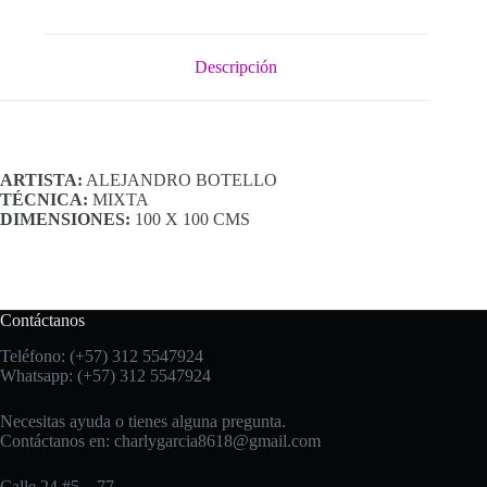
Descripción
ARTISTA:
ALEJANDRO BOTELLO
TÉCNICA:
MIXTA
DIMENSIONES:
100 X 100 CMS
Contáctanos
Teléfono: (+57) 312 5547924
Whatsapp: (+57) 312 5547924
Necesitas ayuda o tienes alguna pregunta.
Contáctanos en:
charlygarcia8618@gmail.com
Calle 24 #5 – 77