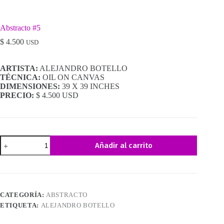
Abstracto #5
$
4.500
USD
ARTISTA:
ALEJANDRO BOTELLO
TÉCNICA:
OIL ON CANVAS
DIMENSIONES:
39 X 39 INCHES
PRECIO:
$ 4.500 USD
Abstracto
Añadir al carrito
#5
cantidad
CATEGORÍA:
ABSTRACTO
ETIQUETA:
ALEJANDRO BOTELLO