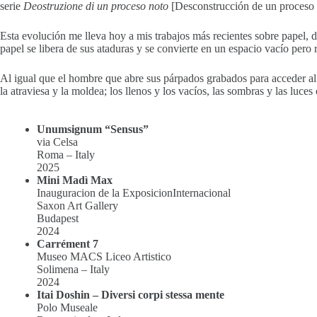
serie
Deostruzione di un proceso noto
[Desconstrucción de un proceso co
Esta evolución me lleva hoy a mis trabajos más recientes sobre papel, 
papel se libera de sus ataduras y se convierte en un espacio vacío pero
Al igual que el hombre que abre sus párpados grabados para acceder al
la atraviesa y la moldea; los llenos y los vacíos, las sombras y las luc
Unumsignum “Sensus”
via Celsa
Roma – Italy
2025
Mini Madì Max
Inauguracion de la ExposicionInternacional
Saxon Art Gallery
Budapest
2024
Carrément 7
Museo MACS Liceo Artistico
Solimena – Italy
2024
Itai Doshin – Diversi corpi stessa mente
Polo Museale