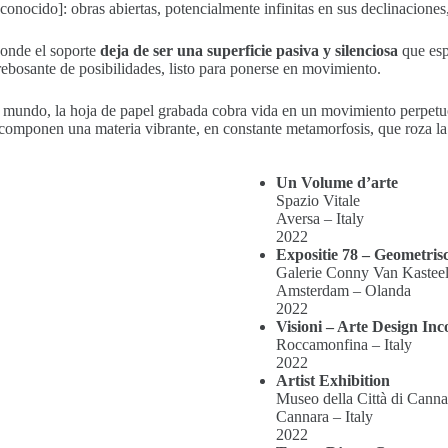
nocido]: obras abiertas, potencialmente infinitas en sus declinaciones,
donde el soporte
deja de ser una superficie pasiva y silenciosa
que esp
 rebosante de posibilidades, listo para ponerse en movimiento.
 mundo, la hoja de papel grabada cobra vida en un movimiento perpetuo,
es componen una materia vibrante, en constante metamorfosis, que roza la
Un Volume d’arte
Spazio Vitale
Aversa – Italy
2022
Expositie 78 – Geometris
Galerie Conny Van Kastee
Amsterdam – Olanda
2022
Visioni – Arte Design Inc
Roccamonfina – Italy
2022
Artist Exhibition
Museo della Città di Canna
Cannara – Italy
2022