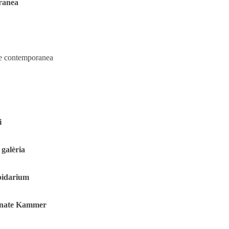
ranea
te contemporanea
i
 galèria
pidarium
Renate Kammer