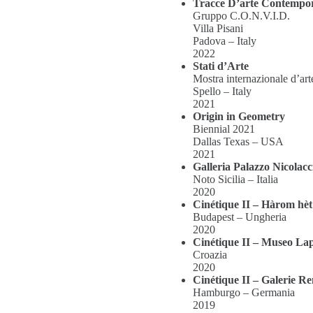
Tracce D’arte Contempo
Gruppo C.O.N.V.I.D.
Villa Pisani
Padova – Italy
2022
Stati d’Arte
Mostra internazionale d’ar
Spello – Italy
2021
Origin in Geometry
Biennial 2021
Dallas Texas – USA
2021
Galleria Palazzo Nicolacc
Noto Sicilia – Italia
2020
Cinétique II – Hàrom hèt
Budapest – Ungheria
2020
Cinétique II – Museo La
Croazia
2020
Cinétique II – Galerie 
Hamburgo – Germania
2019