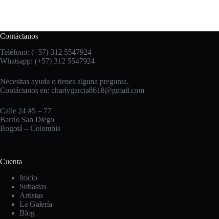
Contáctanos
Teléfono: (+57) 312 5547924
Whatsapp: (+57) 312 5547924
Necesitas ayuda o tienes alguna pregunta.
Contáctanos en:
charlygarcia8618@gmail.com
Calle 24 #5 – 77
Barrio San Diego
Bogotá – Colombia
Cuenta
Inicio
Subastas
Artistas
La Galería
Blog